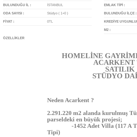
BULUNDUĞU İL :
İSTANBUL
EMLAK TİPİ :
ODA SAYISI :
Stüdyo ( 1+0 )
BULUNDUĞU İLÇE :
FİYAT :
0TL
KREDİYE UYGUNLUK
M2 :
ÖZELLİKLER
HOMELİNE GAYRİM
ACARKENT 
SATILIK
STÜDYO DA
Neden Acarkent ?
2.291.220 m2 alanda kurulmuş Tür
parseldeki en büyük projesi;
-1452 Adet Villa (117 A Tipi
Tipi)