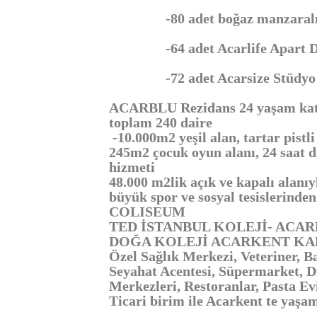
-80 adet boğaz manzaralı 
-64 adet Acarlife Apart D
-72 adet Acarsize Stüdyo 
ACARBLU Rezidans 24 yaşam katlı
toplam 240 daire
-10.000m2 yeşil alan, tartar pistl
245m2 çocuk oyun alanı, 24 saat 
hizmeti
48.000 m2lik açık ve kapalı alanı
büyük spor ve sosyal tesislerinde
COLISEUM
TED İSTANBUL KOLEJİ- ACA
DOĞA KOLEJİ ACARKENT K
Özel Sağlık Merkezi, Veteriner, B
Seyahat Acentesi, Süpermarket, D
Merkezleri, Restoranlar, Pasta Ev
Ticari birim ile Acarkent te yaşa