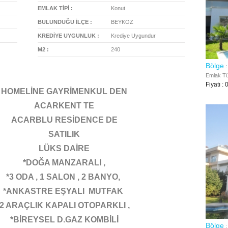
EMLAK TİPİ :
Konut
BULUNDUĞU İLÇE :
BEYKOZ
KREDİYE UYGUNLUK :
Krediye Uygundur
M2 :
240
Bölge
:
Emlak Tür
Fiyatı : 
HOMELİNE GAYRİMENKUL DEN
ACARKENT TE
ACARBLU RESİDENCE DE
SATILIK
LÜKS DAİRE
*DOĞA MANZARALI ,
*3 ODA , 1 SALON , 2 BANYO,
*ANKASTRE EŞYALI MUTFAK
*2 ARAÇLIK KAPALI OTOPARKLI ,
*BİREYSEL D.GAZ KOMBİLİ
Bölge
: