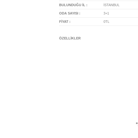
BULUNDUĞU İL :
İSTANBUL
ODA SAYISI :
3+1
FİYAT :
0TL
ÖZELLİKLER