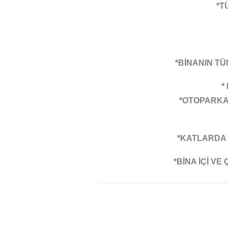
*T
*BİNANIN TÜ
*
*OTOPARKA
*KATLARDA 
*BİNA İÇİ V