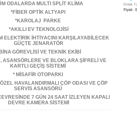
ÜM ODALARDA MULTI SPLİT KLİMA
Emlak Tür
Fiyatı : 
*FİBER OPTİK ALTYAPI
*KAROLAJ PARKE
*AKILLI EV TEKNOLOJİSİ
M ELEKTİRİK İHTİYACINI KARŞILAYABİLECEK
GÜÇTE JENARATÖR
 BİNA GÖREVLİSİ VE TEKNİK EKİBİ
, ASANSÖRLERE VE BLOKLARA ŞİFRELİ VE
KARTLI GEÇİŞ SİSTEMİ
* MİSAFİR OTOPARKI
ÖZEL HAVALANDIRMALI ÇÖP ODASI VE ÇÖP
SERVİS ASANSÖRÜ
E ÇEVRESİNDE 7 GÜN 24 SAAT İZLEYEN KAPALI
DEVRE KAMERA SİSTEMİ