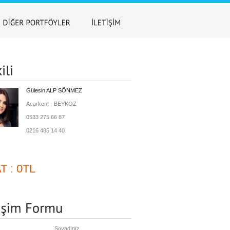
Gülesin ALP SÖNMEZ
Acarkent - BEYKOZ
0533 275 66 87
0216 485 14 40
T : 0TL
Soyadınız