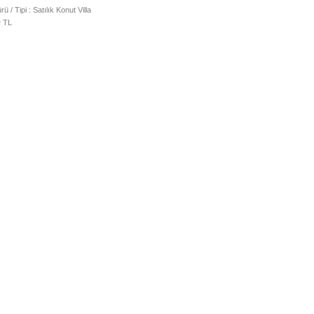
ü / Tipi : Satılık Konut Villa
0
TL