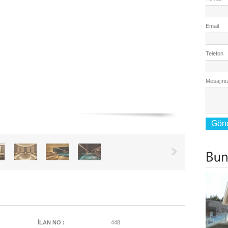
Email
Telefon
Mesajını
İLAN NO :
448